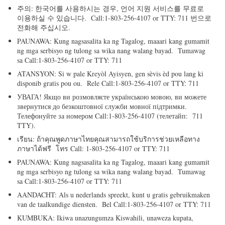
주의: 한국어를 사용하시는 경우, 언어 지원 서비스를 무료로
이용하실 수 있습니다. Call:1-803-256-4107 or TTY: 711 번으로
전화해 주십시오.
PAUNAWA: Kung nagsasalita ka ng Tagalog, maaari kang gumamit
ng mga serbisyo ng tulong sa wika nang walang bayad. Tumawag
sa Call:1-803-256-4107 or TTY: 711
ATANSYON: Si w pale Kreyòl Ayisyen, gen sèvis èd pou lang ki
disponib gratis pou ou. Rele Call:1-803-256-4107 or TTY: 711
УВАГА! Якщо ви розмовляєте українською мовою, ви можете
звернутися до безкоштовної служби мовної підтримки.
Телефонуйте за номером Call:1-803-256-4107 (телетайп: 711
TTY).
เรียน: ถ้าคุณพูดภาษาไทยคุณสามารถใช้บริการช่วยเหลือทาง
ภาษาได้ฟรี โทร Call: 1-803-256-4107 or TTY: 711
PAUNAWA: Kung nagsasalita ka ng Tagalog, maaari kang gumamit
ng mga serbisyo ng tulong sa wika nang walang bayad. Tumawag
sa Call:1-803-256-4107 or TTY: 711
AANDACHT: Als u nederlands spreekt, kunt u gratis gebruikmaken
van de taalkundige diensten. Bel Call:1-803-256-4107 or TTY: 711
KUMBUKA: Ikiwa unazungumza Kiswahili, unaweza kupata,