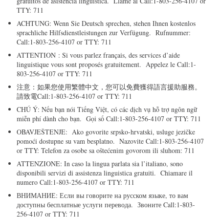
gratuitos de asistencia lingüística. Llame al Call:1-803-256-4107 or
TTY: 711
ACHTUNG: Wenn Sie Deutsch sprechen, stehen Ihnen kostenlos
sprachliche Hilfsdienstleistungen zur Verfügung. Rufnummer:
Call:1-803-256-4107 or TTY: 711
ATTENTION : Si vous parlez français, des services d’aide
linguistique vous sont proposés gratuitement. Appelez le Call:1-
803-256-4107 or TTY: 711
注意：如果您使用繁體中文，您可以免費獲得語言援助服務。
請致電Call:1-803-256-4107 or TTY: 711
CHÚ Ý: Nếu bạn nói Tiếng Việt, có các dịch vụ hỗ trợ ngôn ngữ
miễn phí dành cho bạn. Gọi số Call:1-803-256-4107 or TTY: 711
OBAVJEŠTENJE: Ako govorite srpsko-hrvatski, usluge jezičke
pomoći dostupne su vam besplatno. Nazovite Call:1-803-256-4107
or TTY: Telefon za osobe sa oštećenim govorom ili sluhom: 711
ATTENZIONE: In caso la lingua parlata sia l’italiano, sono
disponibili servizi di assistenza linguistica gratuiti. Chiamare il
numero Call:1-803-256-4107 or TTY: 711
ВНИМАНИЕ: Если вы говорите на русском языке, то вам
доступны бесплатные услуги перевода. Звоните Call:1-803-
256-4107 or TTY: 711